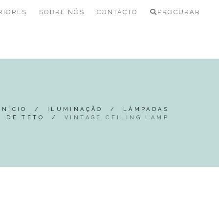
RIORES
SOBRE NÓS
CONTACTO
PROCURAR
INÍCIO
/
ILUMINAÇÃO
/
LÂMPADAS
DE TETO
/
VINTAGE CEILING LAMP