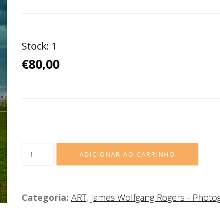
Stock:
1
€80,00
Categoria:
ART
,
James Wolfgang Rogers - Photo