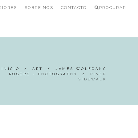
RIORES
SOBRE NÓS
CONTACTO
PROCURAR
INÍCIO
/
ART
/
JAMES WOLFGANG
ROGERS - PHOTOGRAPHY
/
RIVER
SIDEWALK