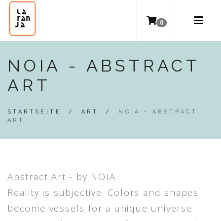
0
NOIA - ABSTRACT
ART
STARTSEITE
/
ART
/
NOIA - ABSTRACT
ART
Abstract Art - by NOIA
Reality is subjective. Colors and shapes
become vessels for a unique universe