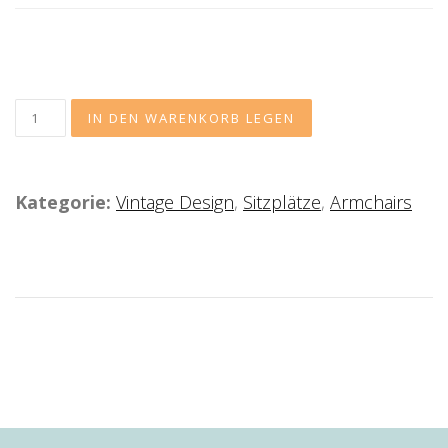
Kategorie:
Vintage Design
,
Sitzplätze
,
Armchairs